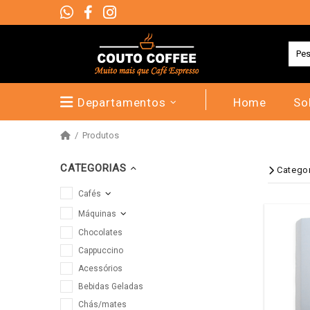
Departamentos
Home
So
Produtos
CATEGORIAS
Catego
Cafés
Máquinas
Chocolates
Cappuccino
Acessórios
Bebidas Geladas
Chás/mates