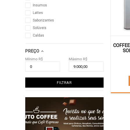
Insumos
Lattes
Saborizantes
Solúveis
Caldas
COFFEE
SO
PREÇO
Mínimo R$
Máximo R$
FILTRAR