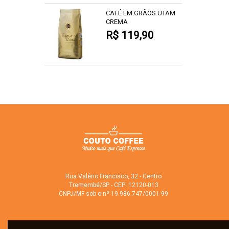
CAFÉ EM GRÃOS UTAM
CREMA
R$ 119,90
Rua Valério Francisco, 32 - Centro
Tremembé/SP - CEP: 12120-013
CNPJ/MF sob o nº 19.986.747/0001-99