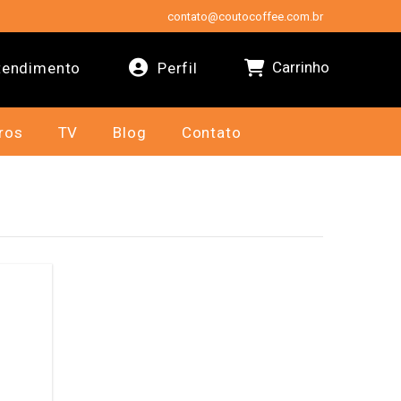
contato@coutocoffee.com.br
Carrinho
endimento
Perfil
ros
TV
Blog
Contato