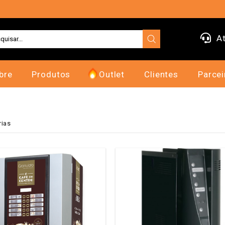
At
bre
Produtos
Outlet
Clientes
Parcei
rias