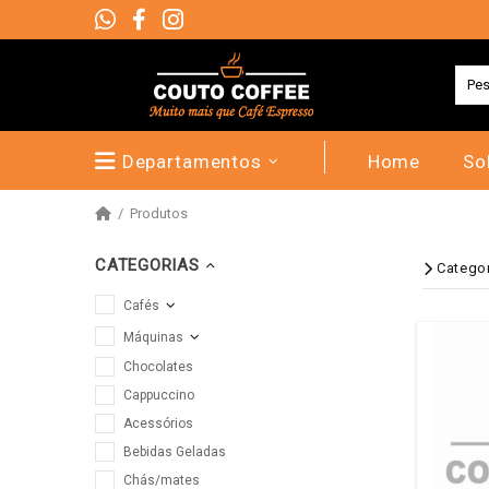
Departamentos
Home
So
Produtos
CATEGORIAS
Catego
Cafés
Máquinas
Chocolates
Cappuccino
Acessórios
Bebidas Geladas
Chás/mates