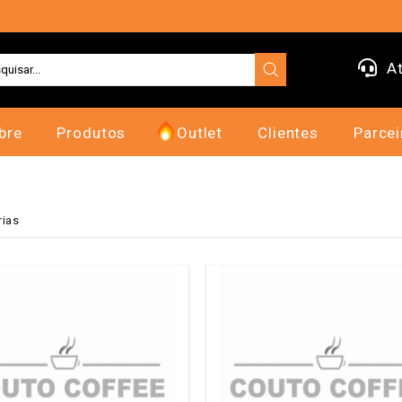
At
bre
Produtos
Outlet
Clientes
Parcei
rias