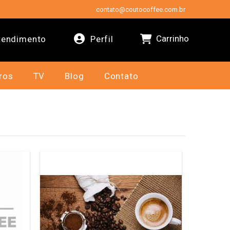
contato@coutocoffee.com.br
Carrinho
endimento
Perfil
ros
TV
Blog
Contato