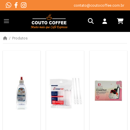
contato@coutocoffee.com.br
Produtos