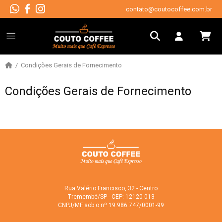
contato@coutocoffee.com.br
Condições Gerais de Fornecimento
Condições Gerais de Fornecimento
Rua Valério Francisco, 32 - Centro
Tremembé/SP - CEP: 12120-013
CNPJ/MF sob o nº 19.986.747/0001-99