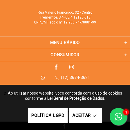
Rua Valério Francisco, 32 - Centro
Tremembé/SP - CEP: 12120-013
CNPJ/MF sob o nº 19.986.747/0001-99
MENU RÁPIDO
CONSUMIDOR
(12) 3674-3631
Ao utilizar nosso website, você concorda com o uso de cookies
© Copyright 2026 Couto Coffee - Muito Mais Que Café Espresso. Todos os 
conforme a
Lei Geral de Proteção de Dados
.
direitos reservados.
1
Feito com
pela
POLÍTICA LGPD
ACEITAR